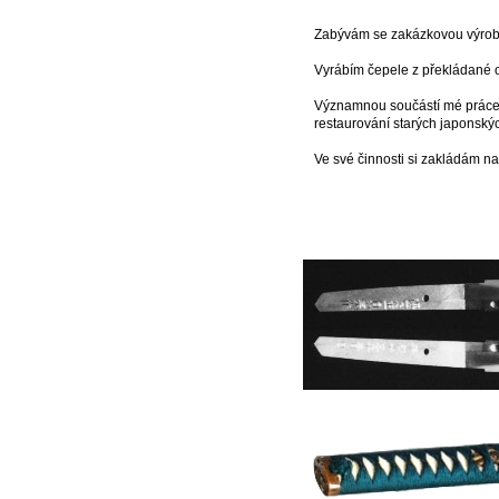
Zabývám se zakázkovou výrob
Vyrábím čepele z překládané o
Významnou součástí mé práce 
restaurování starých japonský
Ve své činnosti si zakládám n