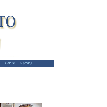
Galerie
K prodeji