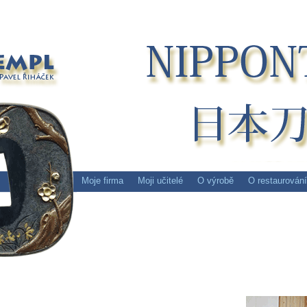
Moje firma
Moji učitelé
O výrobě
O restaurování