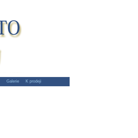
Galerie
K prodeji