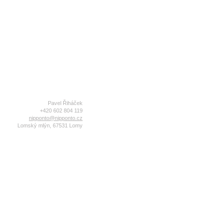
Pavel Řiháček
+420 602 804 119
nipponto@nipponto.cz
Lomský mlýn, 67531 Lomy