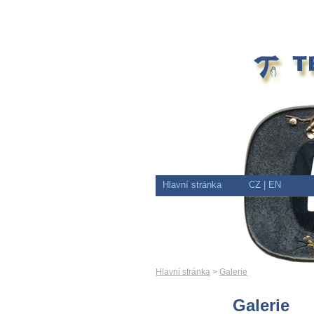
Hlavní stránka
CZ
| EN
Hlavní stránka
>
Galerie
Galerie