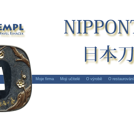
Moje firma
Moji učitelé
O výrobě
O restaurování