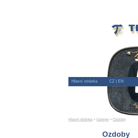
Hlavní stránka
CZ
| EN
Hlavní stránka
>
Galerie
>
Ozdoby
Ozdoby