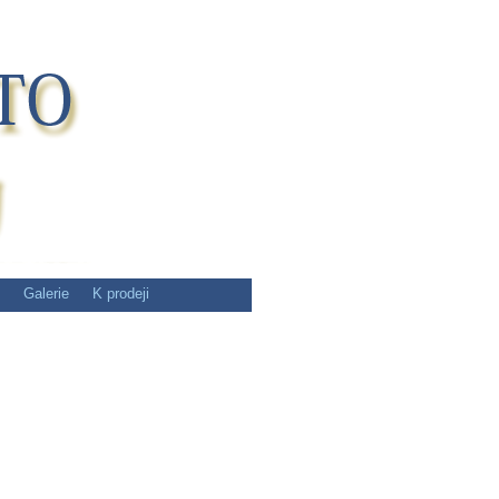
Galerie
K prodeji