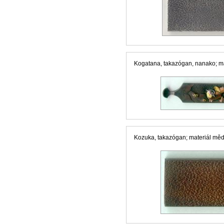
Kogatana, takazógan, nanako; mate
Kozuka, takazógan; materiál měď, 