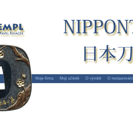
Moje firma
Moji učitelé
O výrobě
O restaurování