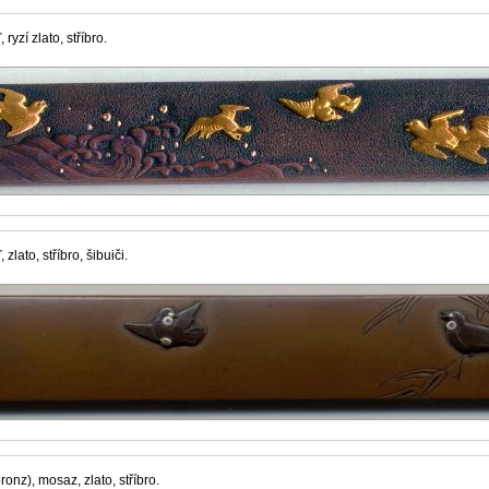
yzí zlato, stříbro.
lato, stříbro, šibuiči.
onz), mosaz, zlato, stříbro.