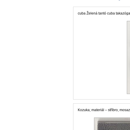
cuba Želená tantó cuba takazógan;
Kozuka; materiál – stříbro, mosaz