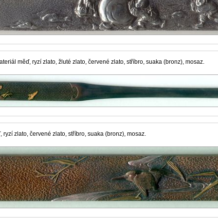
riál měď, ryzí zlato, žluté zlato, červené zlato, stříbro, suaka (bronz), mosaz.
ryzí zlato, červené zlato, stříbro, suaka (bronz), mosaz.