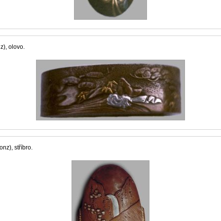
z), olovo.
nz), stříbro.